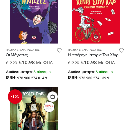
ΠΑΙΔΙΚΆ ΒΙΒΛΊΑ
,
ΨΥΧΟΓΙΌΣ
ΠΑΙΔΙΚΆ ΒΙΒΛΊΑ
,
ΨΥΧΟΓΙΌΣ
Οι Μάγισσες
Η Υπέροχη Ιστορία Του Χένρι Σούγκαρ
Original
Η
Original
Η
€
10.98
€
10.98
Με ΦΠΑ
Με ΦΠΑ
€
12.20
€
12.20
price
τρέχουσα
price
τρέχουσα
was:
τιμή
was:
τιμή
Διαθεσιμότητα:
Διαθέσιμο
Διαθεσιμότητα:
Διαθέσιμο
€12.20.
είναι:
€12.20.
είναι:
ISBN:
ISBN:
978-960-274-014-9
978-960-274-139-9
€10.98.
€10.98.
-10%