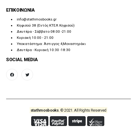
ΕΠΙΚΟΙΝΩΝΙΑ
info@stathmosbooks.gr
Κηφισού 38 (Εντός ΚΤΕΛ Κηφισού)
Δευτέρα - Σάββατο 08:00 -21:00
Κυριακή 10:00 - 21:00
Υποκατάστημα: Άστιγγος 4,Μοναστηράκι
Δευτέρα - Κυριακή 10:30 -18:30
SOCIAL MEDIA
facebook
twitter
stathmosbooks
. © 2021. All Rights Reserved