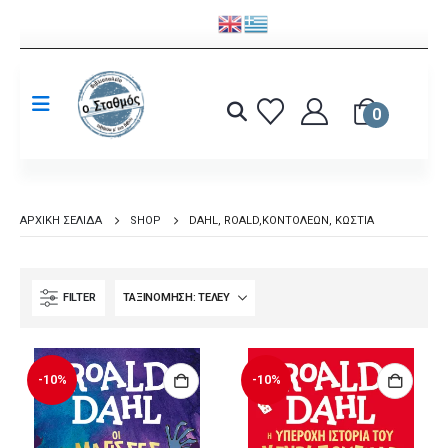
0
ΑΡΧΙΚΉ ΣΕΛΊΔΑ
SHOP
DAHL, ROALD,ΚΟΝΤΟΛΈΩΝ, ΚΏΣΤΙΑ
FILTER
-10%
-10%