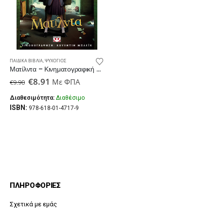
ΠΑΙΔΙΚΆ ΒΙΒΛΊΑ
,
ΨΥΧΟΓΙΌΣ
Ματίλντα – Κινηματογραφική Έκδοση Netflix
Original
Η
€
8.91
Με ΦΠΑ
€
9.90
price
τρέχουσα
was:
τιμή
Διαθεσιμότητα:
Διαθέσιμο
€9.90.
είναι:
ISBN:
978-618-01-4717-9
€8.91.
ΠΛΗΡΟΦΟΡΙΕΣ
Σχετικά με εμάς