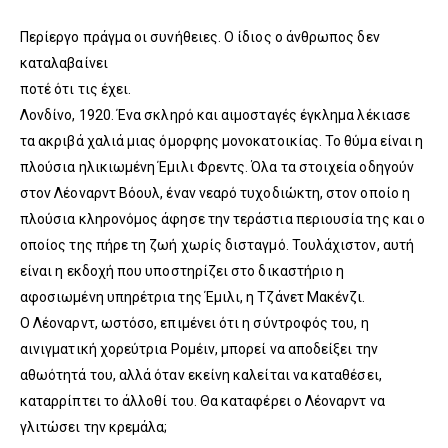
Περίεργο πράγμα οι συνήθειες. Ο ίδιος ο άνθρωπος δεν
καταλαβαίνει
ποτέ ότι τις έχει.
Λονδίνο, 1920. Ένα σκληρό και αιμοσταγές έγκλημα λέκιασε
τα ακριβά χαλιά μιας όμορφης μονοκατοικίας. Το θύμα είναι η
πλούσια ηλικιωμένη Έμιλι Φρεντς. Όλα τα στοιχεία οδηγούν
στον Λέοναρντ Βόουλ, έναν νεαρό τυχοδιώκτη, στον οποίο η
πλούσια κληρονόμος άφησε την τεράστια περιουσία της και ο
οποίος της πήρε τη ζωή χωρίς δισταγμό. Τουλάχιστον, αυτή
είναι η εκδοχή που υποστηρίζει στο δικαστήριο η
αφοσιωμένη υπηρέτρια της Έμιλι, η Τζάνετ Μακένζι.
Ο Λέοναρντ, ωστόσο, επιμένει ότι η σύντροφός του, η
αινιγματική χορεύτρια Ρομέιν, μπορεί να αποδείξει την
αθωότητά του, αλλά όταν εκείνη καλείται να καταθέσει,
καταρρίπτει το άλλοθί του. Θα καταφέρει ο Λέοναρντ να
γλιτώσει την κρεμάλα;