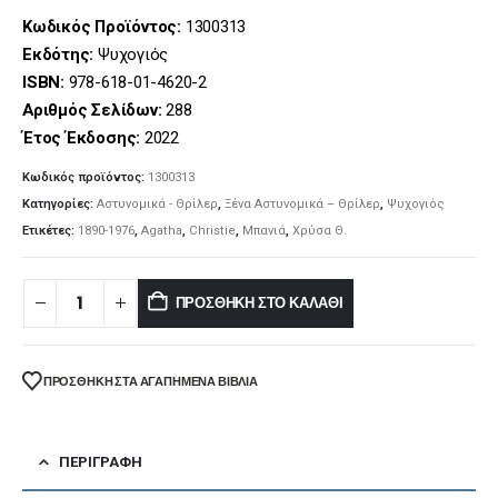
price
τρέχουσα
was:
τιμή
Κωδικός Προϊόντος:
1300313
€12.20.
είναι:
Εκδότης:
Ψυχογιός
€10.98.
ISBN:
978-618-01-4620-2
Αριθμός Σελίδων:
288
Έτος Έκδοσης:
2022
Κωδικός προϊόντος:
1300313
Κατηγορίες:
Αστυνομικά - Θρίλερ
,
Ξένα Αστυνομικά – Θρίλερ
,
Ψυχογιός
Ετικέτες:
1890-1976
,
Agatha
,
Christie
,
Μπανιά
,
Χρύσα Θ.
ΠΡΟΣΘΉΚΗ ΣΤΟ ΚΑΛΆΘΙ
ΠΡΌΣΘΉΚΗ ΣΤΑ ΑΓΑΠΗΜΈΝΑ ΒΙΒΛΊΑ
ΠΕΡΙΓΡΑΦΉ