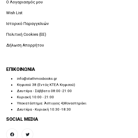
O Λογαριασμός μου
Wish List
Ιστορικό Παραγγελιών
Πολιτική Cookies (ΕΕ)
Δήλωση Απορρήτου
ΕΠΙΚΟΙΝΩΝΙΑ
info@stathmosbooks.gr
Κηφισού 38 (Εντός ΚΤΕΛ Κηφισού)
Δευτέρα - Σάββατο 08:00 -21:00
Κυριακή 10:00 - 21:00
Υποκατάστημα: Άστιγγος 4,Μοναστηράκι
Δευτέρα - Κυριακή 10:30 -18:30
SOCIAL MEDIA
facebook
twitter