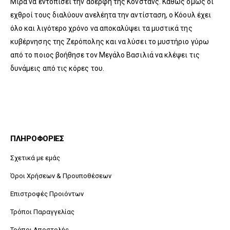
Μίρα να εντοπίσει την αδερφή της Κόνστανς. Καθώς όμως οι
εχθροί τους διαλύουν ανελέητα την αντίσταση, ο Κόουλ έχει
όλο και λιγότερο χρόνο να αποκαλύψει τα μυστικά της
κυβέρνησης της Ζερόπολης και να λύσει το μυστήριο γύρω
από το ποιος βοήθησε τον Μεγάλο Βασιλιά να κλέψει τις
δυνάμεις από τις κόρες του.
ΠΛΗΡΟΦΟΡΙΕΣ
Σχετικά με εμάς
Όροι Χρήσεων & Προυποθέσεων
Επιστροφές Προιόντων
Τρόποι Παραγγελίας
Τρόποι Αποστολής