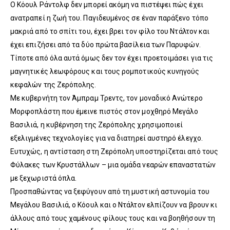
Ο Κόουλ Ράντολφ δεν μπορεί ακόμη να πιστέψει πώς έχει
ανατραπεί η ζωή του. Παγιδευμένος σε έναν παράξενο τόπο
μακριά από το σπίτι του, έχει βρει τον φίλο του Ντάλτον και
έχει επιζήσει από τα δύο πρώτα βασίλεια των Παρυφών.
Τίποτε από όλα αυτά όμως δεν τον έχει προετοιμάσει για τις
μαγνητικές λεωφόρους και τους ρομποτικούς κυνηγούς
κεφαλών της Ζερόπολης.
Με κυβερνήτη τον Άμπραμ Τρεντς, τον μοναδικό Ανώτερο
Μορφοπλάστη που έμεινε πιστός στον μοχθηρό Μεγάλο
Βασιλιά, η κυβέρνηση της Ζερόπολης χρησιμοποιεί
εξελιγμένες τεχνολογίες για να διατηρεί αυστηρό έλεγχο.
Ευτυχώς, η αντίσταση στη Ζερόπολη υποστηρίζεται από τους
Φύλακες των Κρυστάλλων – μια ομάδα νεαρών επαναστατών
με ξεχωριστά όπλα.
Προσπαθώντας να ξεφύγουν από τη μυστική αστυνομία του
Μεγάλου Βασιλιά, ο Κόουλ και ο Ντάλτον ελπίζουν να βρουν κι
άλλους από τους χαμένους φίλους τους και να βοηθήσουν τη