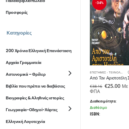
Παλαιοβιβλιοπωλείο
-34%
Προσφορές
Κατηγορίες
200 Χρόνια Ελληνική Επανάσταση
Αρχαία Γραμματεία
ΕΠΙΣΤΉΜΕΣ - ΤΕΧΝΟΛΟΓΊΑ
,
Αστυνομικά – Θρίλερ
Original
Η
€
25.00
Με
Βιβλία που πρέπει να διαβάσεις
€
38.16
price
τρ
ΦΠΑ
was:
τιμ
Βιογραφίες & Αληθινές ιστορίες
€38.16.
είν
Διαθεσιμότητα:
€25
Διαθέσιμο
Γεωγραφία-Οδηγοί-Χάρτες
ISBN:
Ελληνική Λογοτεχνία