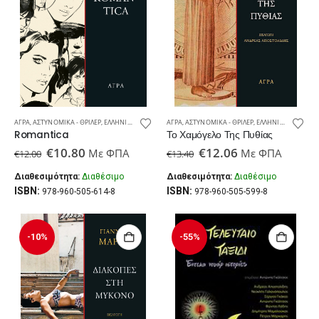
ΆΓΡΑ
,
ΑΣΤΥΝΟΜΙΚΆ - ΘΡΊΛΕΡ
,
ΕΛΛΗΝΙΚΆ ΑΣΤΥΝΟΜΙΚΆ – ΘΡΊΛΕΡ
ΆΓΡΑ
,
ΑΣΤΥΝΟΜΙΚΆ - ΘΡΊΛΕΡ
,
ΕΛΛΗΝΙΚΉ ΛΟΓΟΤΕΧΝΊΑ
,
ΕΛΛΗΝΙΚΆ ΑΣΤΥΝΟΜΙΚΆ – ΘΡΊΛΕΡ
,
ΝΈΕΣ ΚΥΚ
Romantica
Το Χαμόγελο Της Πυθίας
Original
Η
Original
Η
€
10.80
€
12.06
Με ΦΠΑ
Με ΦΠΑ
€
12.00
€
13.40
price
τρέχουσα
price
τρέχουσα
was:
τιμή
was:
τιμή
Διαθεσιμότητα:
Διαθέσιμο
Διαθεσιμότητα:
Διαθέσιμο
€12.00.
είναι:
€13.40.
είναι:
ISBN:
ISBN:
978-960-505-614-8
978-960-505-599-8
€10.80.
€12.06.
-10%
-55%