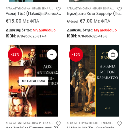
ΆΓΡΑ
,
ΑΣΤΥΝΟΜΙΚΆ - ΘΡΊΛΕΡ
,
ΞΈΝΑ ΑΣΤΥΝΟΜΙΚΆ – ΘΡΊΛΕΡ
ΆΓΡΑ
,
ΑΣΤΥΝΟΜΙΚΆ - ΘΡΊΛΕΡ
,
ΞΈΝΗ ΛΟΓΟΤΕΧΝΊΑ
,
,
ΠΑΛΑΙΟΒΙΒΛΙΟΠΩΛΕ
ΞΈΝΑ ΑΣΤΥΝΟΜΙΚΆ – ΘΡΊΛΕΡ
Λευκή Τζαζ (Παλαιoβιβλιοπωλείο)
Εγκλήματα Κατά Συρροήν (Παλαιoβιβλιοπωλείο)
Original
Η
€
15.00
€
7.00
Με ΦΠΑ
Με ΦΠΑ
€
15.52
price
τρέχουσα
was:
τιμή
Διαθεσιμότητα:
Μη Διαθέσιμο
Διαθεσιμότητα:
Μη Διαθέσιμο
€15.52.
είναι:
ISBN:
ISBN:
978-960-325-317-4
978-960-325-418-8
€7.00.
-22%
-10%
ΜΕ ΠΑΡΑΓΓΕΛΊΑ
ΆΓΡΑ
,
ΑΣΤΥΝΟΜΙΚΆ - ΘΡΊΛΕΡ
,
ΞΈΝΑ ΑΣΤΥΝΟΜΙΚΆ – ΘΡΊΛΕΡ
ΆΓΡΑ
,
ΝΈΕΣ ΚΥΚΛΟΦΟΡΊΕΣ
,
ΞΈΝΗ ΛΟΓΟΤΕΧΝΊΑ
,
ΞΈΝΗ ΛΟΓΟΤΕΧΝΊΑ
,
ΠΑΛΑΙΟΒΙΒΛΙΟΠΩΛΕ