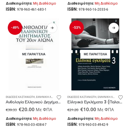
was:
τιμή
was:
τιμή
Διαθεσιμότητα:
Μη Διαθέσιμο
Διαθεσιμότητα:
Μη Διαθέσιμο
€16.50.
είναι:
€14.41.
είναι:
ISBN:
ISBN:
978-960-461-683-1
978-960-16-2033-6
€10.00.
€10.00.
-49%
-53%
ΜΕ ΠΑΡΑΓΓΕΛΊΑ
ΜΕ ΠΑΡΑΓΓΕΛΊΑ
ΕΚΔΌΣΕΙΣ ΚΑΣΤΑΝΙΏΤΗ
,
ΕΛΛΗΝΙΚΉ ΛΟΓΟΤΕΧΝΊΑ
,
ΠΑΛΑΙΟΒΙΒΛΙΟΠΩΛΕΊΟ
ΕΚΔΌΣΕΙΣ ΚΑΣΤΑΝΙΏΤΗ
,
ΕΛΛΗΝΙΚΉ ΛΟΓΟΤΕΧΝΊΑ
,
Ανθολογία Ελληνικού Διηγήματος Του 20ού Αιώνα (Παλαιoβιβλιοπωλείο)
Ελληνικά Εγκλήματα 3 (Παλαιoβιβλιοπωλείο)
Original
Η
Original
Η
€
20.00
€
10.00
Με ΦΠΑ
Με ΦΠΑ
€
39.33
€
21.20
price
τρέχουσα
price
τρέχουσα
was:
τιμή
was:
τιμή
Διαθεσιμότητα:
Μη Διαθέσιμο
Διαθεσιμότητα:
Μη Διαθέσιμο
€39.33.
είναι:
€21.20.
είναι:
ISBN:
ISBN:
978-960-03-4384-7
978-960-03-4942-9
€20.00.
€10.00.