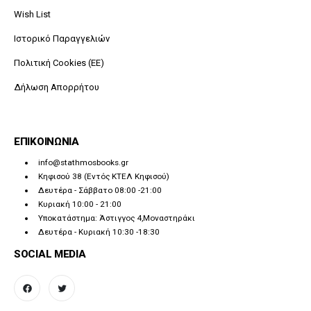
Wish List
Ιστορικό Παραγγελιών
Πολιτική Cookies (ΕΕ)
Δήλωση Απορρήτου
ΕΠΙΚΟΙΝΩΝΙΑ
info@stathmosbooks.gr
Κηφισού 38 (Εντός ΚΤΕΛ Κηφισού)
Δευτέρα - Σάββατο 08:00 -21:00
Κυριακή 10:00 - 21:00
Υποκατάστημα: Άστιγγος 4,Μοναστηράκι
Δευτέρα - Κυριακή 10:30 -18:30
SOCIAL MEDIA
facebook
twitter