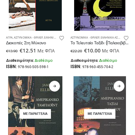
ΆΓΡΑ
,
ΑΣΤΥΝΟΜΙΚΆ - ΘΡΊΛΕΡ
,
ΕΛΛΗΝΙΚΆ ΑΣΤΥΝΟΜΙΚΆ – ΘΡΊΛΕΡ
ΑΣΤΥΝΟΜΙΚΆ - ΘΡΊΛΕΡ
,
ΝΈΕΣ ΚΥΚΛΟΦΟΡΊΕΣ
,
ΕΛΛΗΝΙΚΆ ΑΣΤΥΝΟΜΙΚΆ – ΘΡΊΛΕΡ
Διακοπές Στη Μύκονο
Το Τελευταίο Ταξίδι (Παλαιοβιβλιοπωλείο)
Original
Η
Original
Η
€
12.51
€
10.00
Με ΦΠΑ
Με ΦΠΑ
€
13.90
€
22.20
price
τρέχουσα
price
τρέχουσα
was:
τιμή
was:
τιμή
Διαθεσιμότητα:
Διαθέσιμο
Διαθεσιμότητα:
Διαθέσιμο
€13.90.
είναι:
€22.20.
είναι:
ISBN:
ISBN:
978-960-505-598-1
978-960-455-704-2
€12.51.
€10.00.
ΜΕ ΠΑΡΑΓΓΕΛΊΑ
ΜΕ ΠΑΡΑΓΓΕΛΊΑ