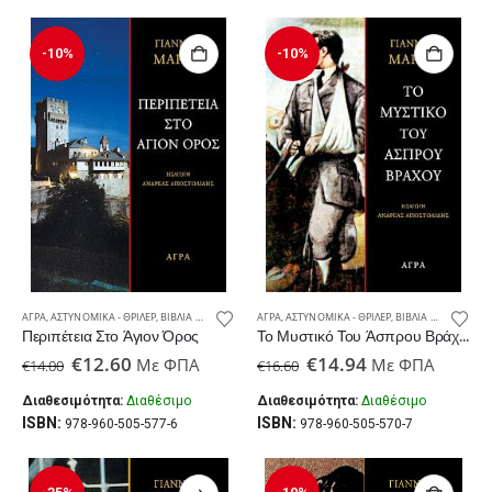
-10%
-10%
ΆΓΡΑ
,
ΑΣΤΥΝΟΜΙΚΆ - ΘΡΊΛΕΡ
,
ΒΙΒΛΊΑ ΠΟΥ ΠΡΈΠΕΙ ΝΑ ΔΙΑΒΆΣΕΙΣ
ΆΓΡΑ
,
ΑΣΤΥΝΟΜΙΚΆ - ΘΡΊΛΕΡ
,
ΕΛΛΗΝΙΚΆ ΑΣΤΥΝΟΜΙΚΆ – ΘΡΊΛΕΡ
,
ΒΙΒΛΊΑ ΠΟΥ ΠΡΈΠΕΙ ΝΑ ΔΙΑΒΆΣΕΙΣ
,
Περιπέτεια Στο Άγιον Όρος
Το Μυστικό Του Άσπρου Βράχου
Original
Η
Original
Η
€
12.60
€
14.94
Με ΦΠΑ
Με ΦΠΑ
€
14.00
€
16.60
price
τρέχουσα
price
τρέχουσα
was:
τιμή
was:
τιμή
Διαθεσιμότητα:
Διαθέσιμο
Διαθεσιμότητα:
Διαθέσιμο
€14.00.
είναι:
€16.60.
είναι:
ISBN:
ISBN:
978-960-505-577-6
978-960-505-570-7
€12.60.
€14.94.