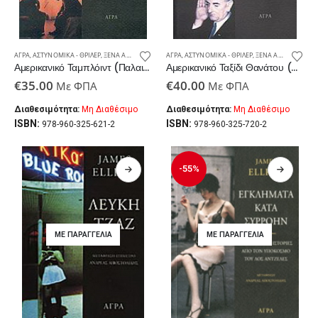
ΆΓΡΑ
,
ΑΣΤΥΝΟΜΙΚΆ - ΘΡΊΛΕΡ
,
ΞΈΝΑ ΑΣΤΥΝΟΜΙΚΆ – ΘΡΊΛΕΡ
ΆΓΡΑ
,
ΑΣΤΥΝΟΜΙΚΆ - ΘΡΊΛΕΡ
,
ΞΈΝΗ ΛΟΓΟΤΕΧΝΊΑ
,
,
ΠΑΛΑΙΟΒΙΒΛΙΟΠΩΛΕ
ΞΈΝΑ ΑΣΤΥΝΟΜΙΚΆ – ΘΡΊΛΕΡ
Αμερικανικό Ταμπλόιντ (Παλαιoβιβλιοπωλείο)
Αμερικανικό Ταξίδι Θανάτου (Παλαιoβιβλιοπωλείο)
€
35.00
€
40.00
Με ΦΠΑ
Με ΦΠΑ
Διαθεσιμότητα:
Μη Διαθέσιμο
Διαθεσιμότητα:
Μη Διαθέσιμο
ISBN:
ISBN:
978-960-325-621-2
978-960-325-720-2
-55%
ΜΕ ΠΑΡΑΓΓΕΛΊΑ
ΜΕ ΠΑΡΑΓΓΕΛΊΑ