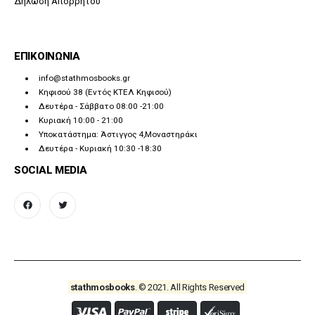
Δήλωση Απορρήτου
ΕΠΙΚΟΙΝΩΝΙΑ
info@stathmosbooks.gr
Κηφισού 38 (Εντός ΚΤΕΛ Κηφισού)
Δευτέρα - Σάββατο 08:00 -21:00
Κυριακή 10:00 - 21:00
Υποκατάστημα: Άστιγγος 4,Μοναστηράκι
Δευτέρα - Κυριακή 10:30 -18:30
SOCIAL MEDIA
facebook
twitter
stathmosbooks
. © 2021. All Rights Reserved