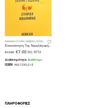
ΕΛΛΗΝΙΚΉ ΙΣΤΟΡΊΑ
,
ΘΕΜΈΛΙΟ
,
ΙΣΤΟΡΊΑ
,
ΠΑΛΑΙΟΒΙΒΛΙΟΠΩΛΕΊΟ
Επισκόπηση Της Νεοελληνικής Ιστορίας (Παλαιοβιβλιοπωλείο)
Original
Η
€
7.00
Με ΦΠΑ
€
13.80
price
τρέχουσα
was:
τιμή
Διαθεσιμότητα:
Διαθέσιμο
€13.80.
είναι:
ISBN:
960-7293-21-5
€7.00.
ΠΛΗΡΟΦΟΡΙΕΣ