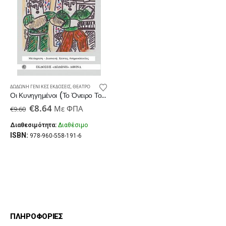
ΔΩΔΏΝΗ ΓΕΝΙΚΈΣ ΕΚΔΌΣΕΙΣ
,
ΘΈΑΤΡΟ
Οι Κυνηγημένοι (το Όνειρο Του Λόφου Γκέλλερτ)
Original
Η
€
8.64
Με ΦΠΑ
€
9.60
price
τρέχουσα
was:
τιμή
Διαθεσιμότητα:
Διαθέσιμο
€9.60.
είναι:
ISBN:
978-960-558-191-6
€8.64.
ΠΛΗΡΟΦΟΡΙΕΣ