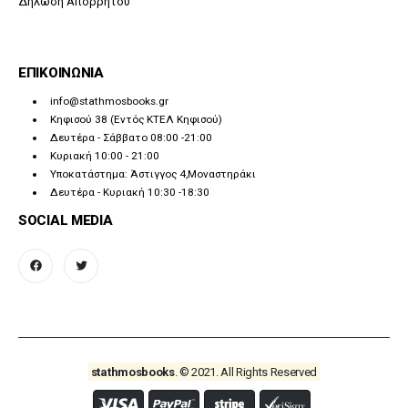
Δήλωση Απορρήτου
ΕΠΙΚΟΙΝΩΝΙΑ
info@stathmosbooks.gr
Κηφισού 38 (Εντός ΚΤΕΛ Κηφισού)
Δευτέρα - Σάββατο 08:00 -21:00
Κυριακή 10:00 - 21:00
Υποκατάστημα: Άστιγγος 4,Μοναστηράκι
Δευτέρα - Κυριακή 10:30 -18:30
SOCIAL MEDIA
facebook
twitter
stathmosbooks
. © 2021. All Rights Reserved