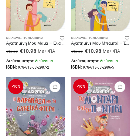
ΜΕΤΑΊΧΜΙΟ
,
ΠΑΙΔΙΚΆ ΒΙΒΛΊΑ
ΜΕΤΑΊΧΜΙΟ
,
ΠΑΙΔΙΚΆ ΒΙΒΛΊΑ
Αγαπημένη Μου Μαμά – Ένα Βιβλίο Από Μένα Για Σένα
Αγαπημένε Μου Μπαμπά – Ένα Βιβλίο Από Μένα Για Σένα
Original
Η
Original
Η
€
10.98
€
10.98
Με ΦΠΑ
Με ΦΠΑ
€
12.20
€
12.20
price
τρέχουσα
price
τρέχουσα
was:
τιμή
was:
τιμή
Διαθεσιμότητα:
Διαθέσιμο
Διαθεσιμότητα:
Διαθέσιμο
€12.20.
είναι:
€12.20.
είναι:
ISBN:
ISBN:
978-618-03-2987-2
978-618-03-2986-5
€10.98.
€10.98.
-10%
-10%