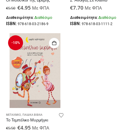
Οι Μουσικοί Της Βρέμης
Σ’ Ανοίγω, Σε Κλείνω
Original
Η
€
4.95
€
7.70
Με ΦΠΑ
Με ΦΠΑ
€
5.50
price
τρέχουσα
was:
τιμή
Διαθεσιμότητα:
Διαθέσιμο
Διαθεσιμότητα:
Διαθέσιμο
€5.50.
είναι:
ISBN:
ISBN:
978-618-03-2186-9
978-618-03-1111-2
€4.95.
-10%
ΜΕΤΑΊΧΜΙΟ
,
ΠΑΙΔΙΚΆ ΒΙΒΛΊΑ
Το Τεμπέλικο Μυρμήγκι
Original
Η
€
4.95
Με ΦΠΑ
€
5.50
price
τρέχουσα