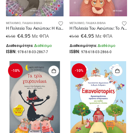
ΜΕΤΑΊΧΜΙΟ
,
ΠΑΙΔΙΚΆ ΒΙΒΛΊΑ
ΜΕΤΑΊΧΜΙΟ
,
ΠΑΙΔΙΚΆ ΒΙΒΛΊΑ
Η Πολιτεία Του Αισώπου: Η Καρακάξα Με Τα Δανεικά Φτερά
Η Πολιτεία Του Αισώπου: Το Λιοντάρι Και Το Ποντίκι
Original
Η
Original
Η
€
4.95
€
4.95
Με ΦΠΑ
Με ΦΠΑ
€
5.50
€
5.50
price
τρέχουσα
price
τρέχουσα
was:
τιμή
was:
τιμή
Διαθεσιμότητα:
Διαθέσιμο
Διαθεσιμότητα:
Διαθέσιμο
€5.50.
είναι:
€5.50.
είναι:
ISBN:
ISBN:
978-618-03-2867-7
978-618-03-2866-0
€4.95.
€4.95.
-10%
-10%