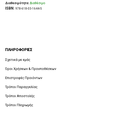
was:
τιμή
Διαθεσιμότητα:
Διαθέσιμο
€5.50.
είναι:
ISBN:
978-618-03-1644-5
€4.95.
ΠΛΗΡΟΦΟΡΙΕΣ
Σχετικά με εμάς
Όροι Χρήσεων & Προυποθέσεων
Επιστροφές Προιόντων
Τρόποι Παραγγελίας
Τρόποι Αποστολής
Τρόποι Πληρωμής