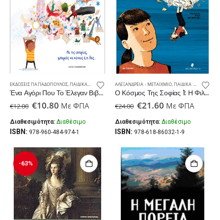
ΕΚΔΌΣΕΙΣ ΠΑΠΑΔΌΠΟΥΛΟΣ
,
ΠΑΙΔΙΚΆ ΒΙΒΛΊΑ
ΑΛΕΞΆΝΔΡΕΙΑ - ΜΕΤΑΊΧΜΙΟ
,
ΠΑΙΔΙΚΆ ΒΙΒΛΊΑ
Ένα Αγόρι Που Το Έλεγαν Βιβλίο
Ο Κόσμος Της Σοφίας 1: Η Φιλοσοφία Από Τον Σωκράτη Στον Γαλιλαίο
Original
Η
Original
Η
€
10.80
€
21.60
Με ΦΠΑ
Με ΦΠΑ
€
12.00
€
24.00
price
τρέχουσα
price
τρέχουσα
was:
τιμή
was:
τιμή
Διαθεσιμότητα:
Διαθέσιμο
Διαθεσιμότητα:
Διαθέσιμο
€12.00.
είναι:
€24.00.
είναι:
ISBN:
ISBN:
978-960-484-974-1
978-618-86032-1-9
€10.80.
€21.60.
-63%