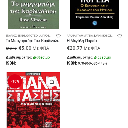
ΕΝΆΛΙΟΣ
,
ΞΈΝΗ ΛΟΓΟΤΕΧΝΊΑ
,
ΠΡΟΣΦΟΡΈΣ ΣΤΑΘΜΌΣ
ΑΡΧΑΊΑ ΓΡΑΜΜΑΤΕΊΑ
,
ΕΛΛΗΝΙΚΉ ΙΣΤΟΡΊΑ
,
ΕΝΆΛΙΟ
Το Μαργαριτάρι Του Καρδινάλιου
Η Μεγάλη Πορεία
Original
Η
€
5.00
€
20.77
Με ΦΠΑ
Με ΦΠΑ
€
13.40
price
τρέχουσα
was:
τιμή
Διαθεσιμότητα:
Διαθέσιμο
Διαθεσιμότητα:
Διαθέσιμο
€13.40.
είναι:
ISBN:
ISBN:
978-960-536-448-9
€5.00.
-10%