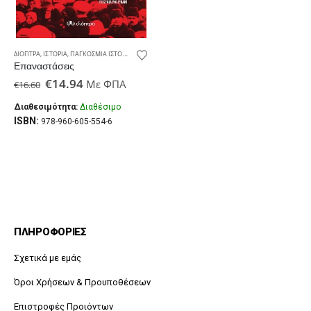
ΔΙΌΠΤΡΑ
,
ΙΣΤΟΡΊΑ
,
ΠΑΓΚΌΣΜΙΑ ΙΣΤΟΡΊΑ
Επαναστάσεις
Original
Η
€
14.94
Με ΦΠΑ
€
16.60
price
τρέχουσα
was:
τιμή
Διαθεσιμότητα:
Διαθέσιμο
€16.60.
είναι:
ISBN:
978-960-605-554-6
€14.94.
ΠΛΗΡΟΦΟΡΙΕΣ
Σχετικά με εμάς
Όροι Χρήσεων & Προυποθέσεων
Επιστροφές Προιόντων