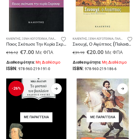
ΚΑΛΈΝΤΗΣ
,
ΞΈΝΗ ΛΟΓΟΤΕΧΝΊΑ
,
ΠΑΛΑΙΟΒΙΒΛΙΟΠΩΛΕΊΟ
ΚΑΛΈΝΤΗΣ
,
ΞΈΝΗ ΛΟΓΟΤΕΧΝΊΑ
,
ΠΑΛΑΙΟΒΙΒΛΙΟΠΩΛΕΊΟ
Ποιος Σκότωσε Την Κυρία Σκρουφ; (Παλαιoβιβλιοπωλείο)
Σινουχέ, Ο Αιγύπτιος (Παλαιoβιβλιοπωλείο)
Original
Η
Original
Η
€
7.00
€
20.00
Με ΦΠΑ
Με ΦΠΑ
€
16.12
€
31.19
price
τρέχουσα
price
τρέχουσα
was:
τιμή
was:
τιμή
Διαθεσιμότητα:
Μη Διαθέσιμο
Διαθεσιμότητα:
Μη Διαθέσιμο
€16.12.
είναι:
€31.19.
είναι:
ISBN:
ISBN:
978-960-219-191-0
978-960-219-186-6
€7.00.
€20.00.
-26%
ΜΕ ΠΑΡΑΓΓΕΛΊΑ
ΜΕ ΠΑΡΑΓΓΕΛΊΑ