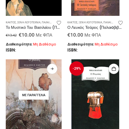
ΚΆΚΤΟΣ
,
ΞΈΝΗ ΛΟΓΟΤΕΧΝΊΑ
,
ΠΑΛΑΙΟΒΙΒΛΙΟΠΩΛΕΊΟ
ΚΆΚΤΟΣ
,
ΞΈΝΗ ΛΟΓΟΤΕΧΝΊΑ
,
ΠΑΛΑΙΟΒΙΒΛΙΟΠΩΛΕΊΟ
Το Μυστικό Του Βασιλείου (Παλαιoβιβλιοπωλείο)
Ο Λευκός Τσάρος (Παλαιoβιβλιοπωλείο)
Original
Η
€
10.00
€
10.00
Με ΦΠΑ
Με ΦΠΑ
€
13.42
price
τρέχουσα
was:
τιμή
Διαθεσιμότητα:
Μη Διαθέσιμο
Διαθεσιμότητα:
Μη Διαθέσιμο
€13.42.
είναι:
ISBN:
ISBN:
€10.00.
-29%
ΜΕ ΠΑΡΑΓΓΕΛΊΑ