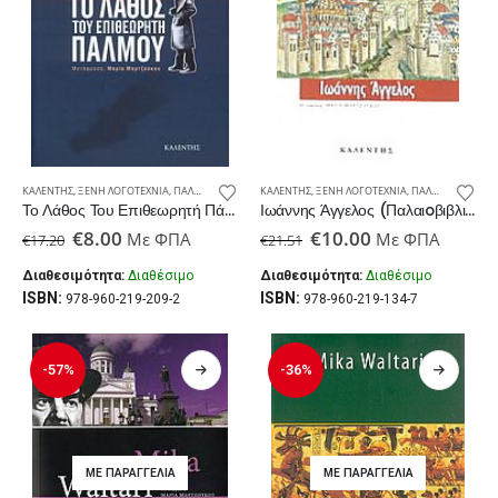
ΚΑΛΈΝΤΗΣ
,
ΞΈΝΗ ΛΟΓΟΤΕΧΝΊΑ
,
ΠΑΛΑΙΟΒΙΒΛΙΟΠΩΛΕΊΟ
ΚΑΛΈΝΤΗΣ
,
ΞΈΝΗ ΛΟΓΟΤΕΧΝΊΑ
,
ΠΑΛΑΙΟΒΙΒΛΙΟΠΩΛΕΊΟ
Το Λάθος Του Επιθεωρητή Πάλμου (Παλαιoβιβλιοπωλείο)
Ιωάννης Άγγελος (Παλαιoβιβλιοπωλείο)
Original
Η
Original
Η
€
8.00
€
10.00
Με ΦΠΑ
Με ΦΠΑ
€
17.20
€
21.51
price
τρέχουσα
price
τρέχουσα
was:
τιμή
was:
τιμή
Διαθεσιμότητα:
Διαθέσιμο
Διαθεσιμότητα:
Διαθέσιμο
€17.20.
είναι:
€21.51.
είναι:
ISBN:
ISBN:
978-960-219-209-2
978-960-219-134-7
€8.00.
€10.00.
-57%
-36%
ΜΕ ΠΑΡΑΓΓΕΛΊΑ
ΜΕ ΠΑΡΑΓΓΕΛΊΑ