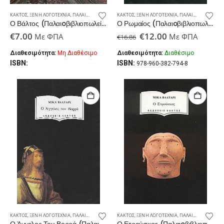
ΚΆΚΤΟΣ
,
ΞΈΝΗ ΛΟΓΟΤΕΧΝΊΑ
,
ΠΑΛΑΙΟΒΙΒΛΙΟΠΩΛΕΊΟ
ΚΆΚΤΟΣ
,
ΞΈΝΗ ΛΟΓΟΤΕΧΝΊΑ
,
ΠΑΛΑΙΟΒΙΒΛΙΟΠΩΛΕΊΟ
Ο Βάλτος (Παλαιoβιβλιοπωλείο)
Ο Ρωμαίος (Παλαιoβιβλιοπωλείο)
Original
Η
€
7.00
€
12.00
Με ΦΠΑ
Με ΦΠΑ
€
16.86
price
τρέχουσα
was:
τιμή
Διαθεσιμότητα:
Μη Διαθέσιμο
Διαθεσιμότητα:
Διαθέσιμο
€16.86.
είναι:
ISBN:
ISBN:
978-960-382-794-8
€12.00.
ΚΆΚΤΟΣ
,
ΞΈΝΗ ΛΟΓΟΤΕΧΝΊΑ
,
ΠΑΛΑΙΟΒΙΒΛΙΟΠΩΛΕΊΟ
ΚΆΚΤΟΣ
,
ΞΈΝΗ ΛΟΓΟΤΕΧΝΊΑ
,
ΠΑΛΑΙΟΒΙΒΛΙΟΠΩΛΕΊΟ