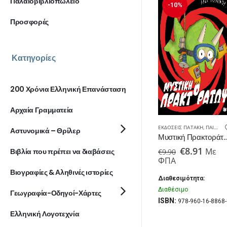
Παλαιοβιβλιοπωλείο
-10%
Προσφορές
Κατηγορίες
200 Χρόνια Ελληνική Επανάσταση
Αρχαία Γραμματεία
ΕΚΔΌΣΕΙΣ ΠΑΤΆΚΗ
,
ΠΑΙΔΙΚΆ ΒΙΒΛΊΑ
Αστυνομικά – Θρίλερ
Μυστική Πρακτ
Original
Η
€
8.91
Με
Βιβλία που πρέπει να διαβάσεις
€
9.90
price
τρέχ
ΦΠΑ
was:
τιμή
Βιογραφίες & Αληθινές ιστορίες
€9.90.
είναι
Διαθεσιμότητα:
€8.91
Διαθέσιμο
Γεωγραφία-Οδηγοί-Χάρτες
ISBN:
978-960-16-8868-
Ελληνική Λογοτεχνία